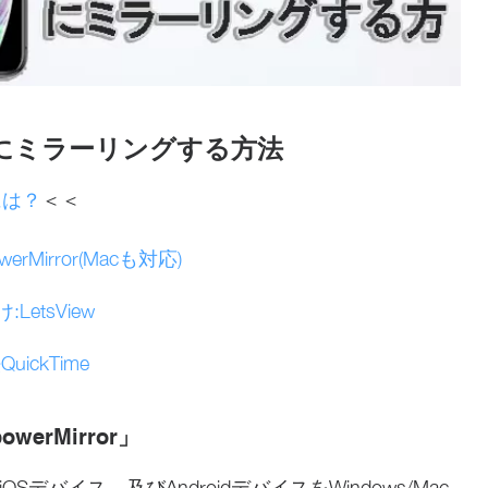
コンにミラーリングする方法
には？
＜＜
rMirror(Macも対応)
LetsView
ickTime
werMirror」
のiOSデバイス、及びAndroidデバイスをWindows/Mac