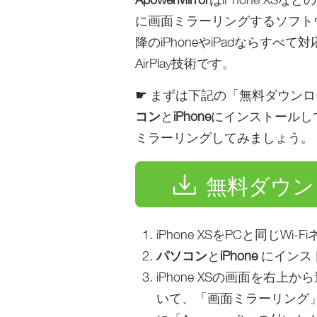
に画面ミラーリングするソフトウ
降のiPhoneやiPadならす
AirPlay技術です。
☛
まずは下記の「無料ダウンロード
コン
と
iPhone
にインストールしてか
ミラーリングしてみましょう。
無料ダウン
iPhone XSをPCと同じW
パソコン
と
iPhone
にインスト
iPhone XSの画面を右
いて、「画面ミラーリング