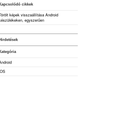
Kapcsolódó cikkek
Törölt képek visszaállítása Android
készülékeken, egyszerűen
Hirdetések
Kategória
Android
iOS