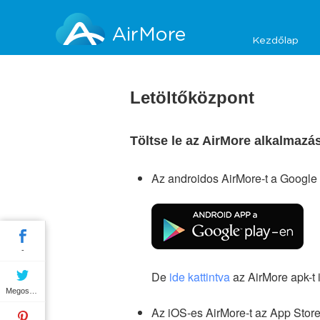
AirMore
Kezdőlap
Letöltőközpont
Töltse le az AirMore alkalmazá
Az androidos AirMore-t a Google Pl
-
De
ide kattintva
az AirMore apk-t i
Megosztás
Az iOS-es AirMore-t az App Store-b