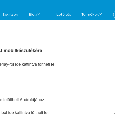
Segítség
Blog
Letöltés
Termékek
st mobilkészülékére
ay-ről ide kattintva töltheti le:
s letöltheti Androidjához.
ól ide kattintva töltheti le: