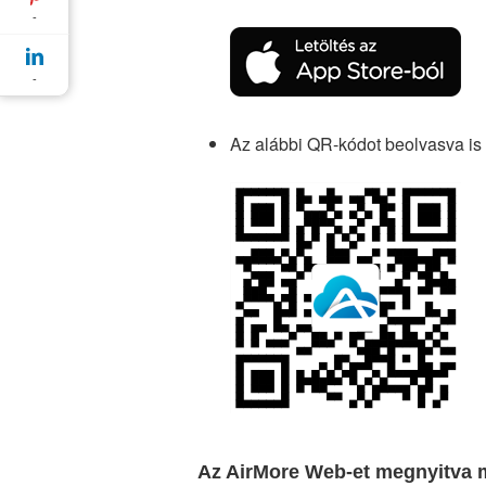
-
-
Az alábbi QR-kódot beolvasva is l
Az AirMore Web-et megnyitva m