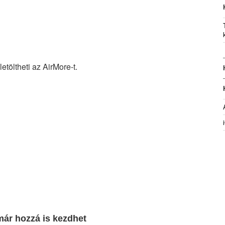
etöltheti az AirMore-t.
ár hozzá is kezdhet