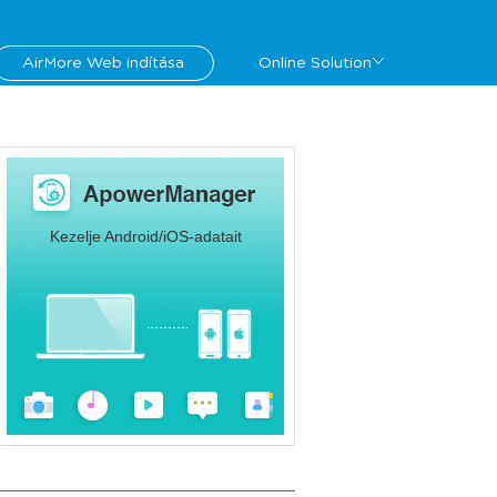
AirMore Web indítása
Online Solution
Kezelje Android/iOS-adatait