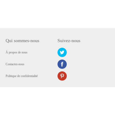
Qui sommes-nous
Suivez-nous
À propos de nous
Contactez-nous
Politique de confidentialité
Copyright © 2009-2024 WANGXU TECHNOLOGY (HK) CO., LIMITED. Tous
droits réservés.