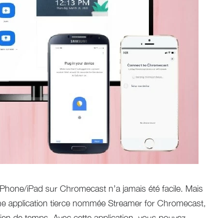
 iPhone/iPad sur Chromecast n’a jamais été facile. Mais
ne application tierce nommée Streamer for Chromecast,
n rien de temps. Avec cette application, vous pouvez