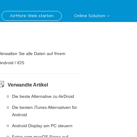
AirMore Web starten
Online Solution
Verwalten Sie alle Daten auf Ihrem
Android / iOS
Verwandte Artikel
Die beste Alternative zu AirDroid
Die besten iTunes Alternativen für
Android
Android Display am PC steuern
Fotos vom macOS Sierra auf