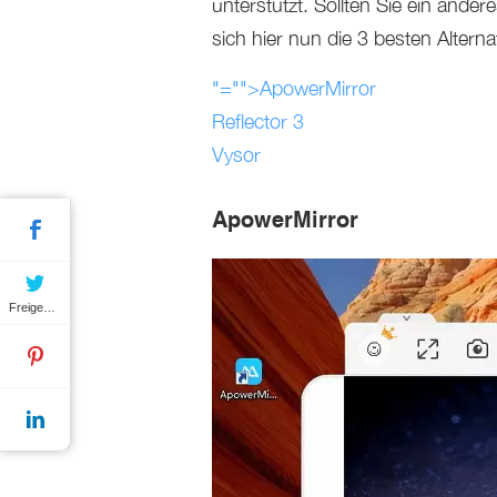
unterstützt. Sollten Sie ein and
sich hier nun die 3 besten Alter
"="">
ApowerMirror
Reflector 3
Vysor
ApowerMirror
Freigeben