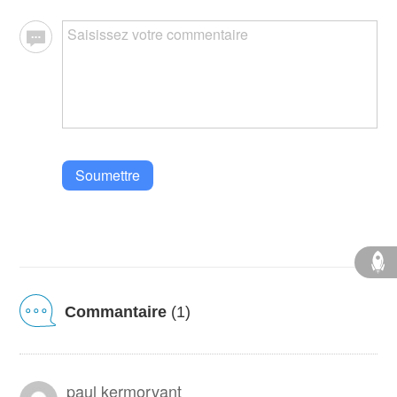
Soumettre
Commantaire
(1)
paul kermorvant