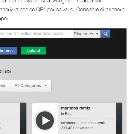
rirà una nuova finestra. Scegliete “scarica sul
annerizza codice QR” per salvarlo. Consente di ottenere
aper.