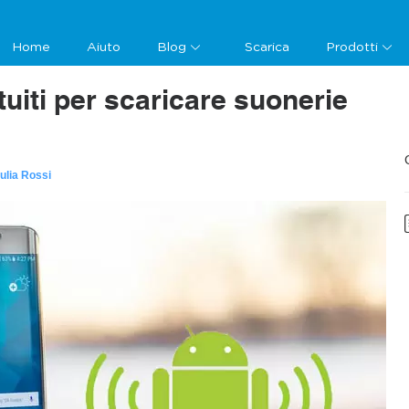
Home
Aiuto
Blog
Scarica
Prodotti
ratuiti per scaricare suonerie
ulia Rossi