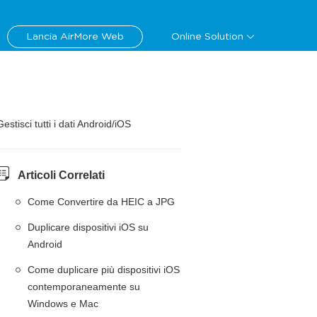
Lancia AirMore Web
Online Solution
Gestisci tutti i dati Android/iOS
Articoli Correlati
Come Convertire da HEIC a JPG
Duplicare dispositivi iOS su
Android
Come duplicare più dispositivi iOS
contemporaneamente su
Windows e Mac