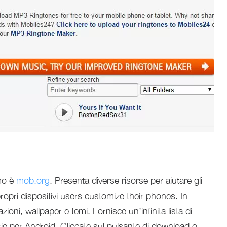
mo è
mob.org
. Presenta diverse risorse per aiutare gli
propri dispositivi users customize their phones. In
azioni, wallpaper e temi. Fornisce un’infinita lista di
e per Android. Cliccate sul pulsante di download o