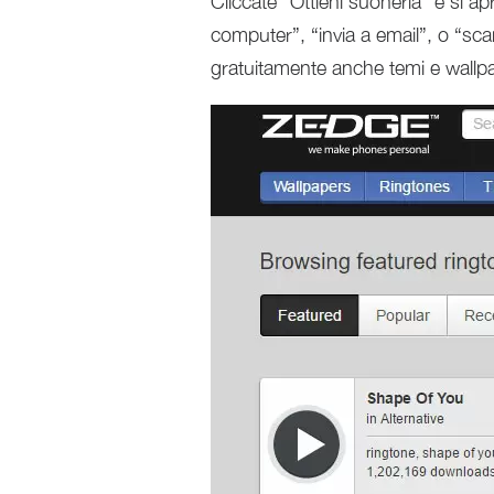
Cliccate “Ottieni suoneria” e si ap
computer”, “invia a email”, o “sc
gratuitamente anche temi e wallp