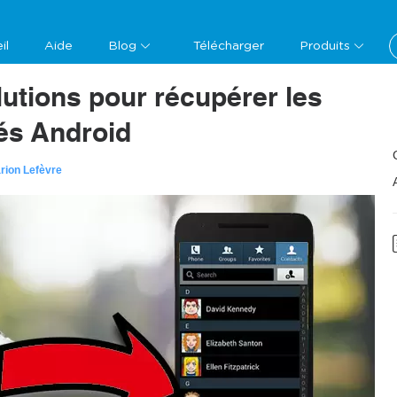
il
Aide
Blog
Télécharger
Produits
lutions pour récupérer les
és Android
rion Lefèvre