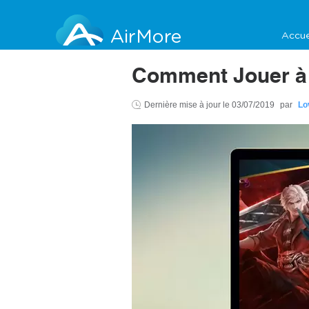
AirMore
Accue
Comment Jouer à 
Dernière mise à jour le
03/07/2019
par
Lo