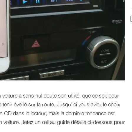
 voiture a sans nul doute son utilité, que ce soit pour
tenir éveillé sur la route. Jusqu’ici vous aviez le choix
un CD dans le lecteur, mais la dernière tendance est
 voiture. Jetez un œil au guide détaillé ci-dessous pour