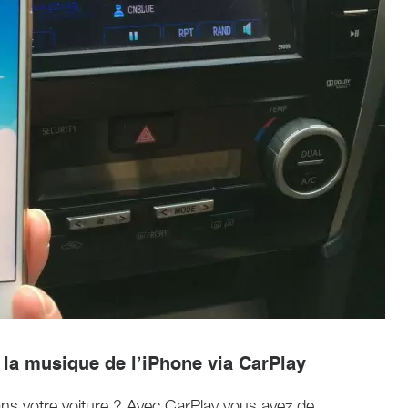
la musique de l’iPhone via CarPlay
ans votre voiture ? Avec CarPlay vous avez de