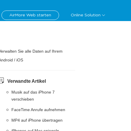
AirMore Web starten
Online Solution
Verwalten Sie alle Daten auf Ihrem
Android / iOS
Verwandte Artikel
Musik auf das iPhone 7
verschieben
FaceTime Anrufe aufnehmen
MP4 auf iPhone übertragen
iPhones auf Mac spiegeln