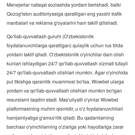
Menejerlar nafaqat sozlashda yordam berishadi, balki
Qozog'iston auditoriyasiga qaratilgan eng yaxshi trafik
manbalari va reklama g'oyalarini ham taklif qilishadi.
Qo'llab-quvvatlash guruhi (O'zbekistonlik
foydalanuvchilarga qaratilgan) qulaylik uchun rus tilida
yordam taklif qiladi. O'zbekistonlik o'yinchilar dam olish
kunlari ishlaydigan 24/7 qo'llab-quvvatlash xizmati tufayli
24/7 qo'llab-quvvatlash olishlari mumkin. Agar o'yinchida
pul tikishga qaramlik muammosi bo'lsa, Wowbet ularga
yordam va qo'llab-quvvatlash olishlari mumkin bo'lgan
resurslarni taqdim etadi. Mas'uliyatli o'yinlar Wowbet
platformasining muhim qismidir, u o'z foydalanuvchilari
hamjamiyatiga g'amxo'rlik qiladi. Bu qadamlarning
barchasi o'yinchilarning o'zlariga yoki hayotlariga zarar