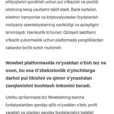
ehtiyojlarini qondirish uchun pul o'tkazish va yechib
olishning keng usullarini taklif etadi. Bank kartalari,
elektron hamyonlar va kriptovalyutadan foydalanish
moliyaviy operatsiyalarning xavfsizligi va qulayligini
ta'minlaydi. Hamkorlik to'lovlari: Qiziqarli takliflarni
o'tkazib yubormaslik uchun platformada yangiliklardan
xabardor bo'lib turish muhimdir.
Wowbet platformasida ro'yxatdan o'tish tez va
oson, bu esa O'zbekistonlik o'yinchilarga
darhol pul tikishni va qimor o'ynashdan
zavqlanishni boshlash imkonini beradi.
Ushbu qo'llanmada biz Wowbetning barcha
funksiyalaridan qanday qilib ro'yxatdan o'tish, profil
yaratish va ulardan qanday foydalanishni batafsil