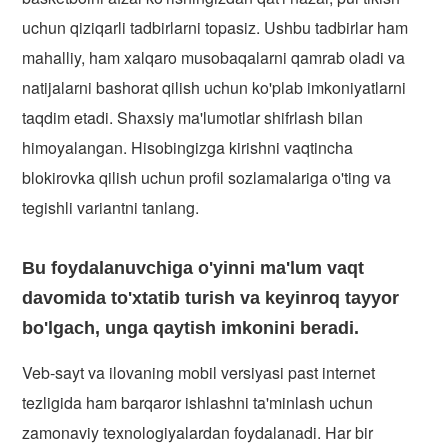
uchun qiziqarli tadbirlarni topasiz. Ushbu tadbirlar ham
mahalliy, ham xalqaro musobaqalarni qamrab oladi va
natijalarni bashorat qilish uchun ko'plab imkoniyatlarni
taqdim etadi. Shaxsiy ma'lumotlar shifrlash bilan
himoyalangan. Hisobingizga kirishni vaqtincha
blokirovka qilish uchun profil sozlamalariga o'ting va
tegishli variantni tanlang.
Bu foydalanuvchiga o'yinni ma'lum vaqt
davomida to'xtatib turish va keyinroq tayyor
bo'lgach, unga qaytish imkonini beradi.
Veb-sayt va ilovaning mobil versiyasi past internet
tezligida ham barqaror ishlashni ta'minlash uchun
zamonaviy texnologiyalardan foydalanadi. Har bir