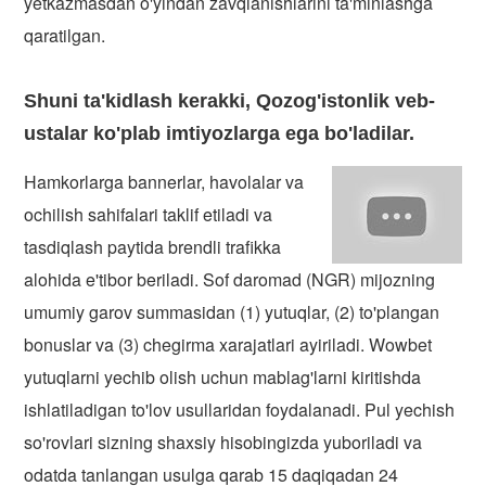
yetkazmasdan o'yindan zavqlanishlarini ta'minlashga
qaratilgan.
Shuni ta'kidlash kerakki, Qozog'istonlik veb-
ustalar ko'plab imtiyozlarga ega bo'ladilar.
Hamkorlarga bannerlar, havolalar va
ochilish sahifalari taklif etiladi va
tasdiqlash paytida brendli trafikka
alohida e'tibor beriladi. Sof daromad (NGR) mijozning
umumiy garov summasidan (1) yutuqlar, (2) to'plangan
bonuslar va (3) chegirma xarajatlari ayiriladi. Wowbet
yutuqlarni yechib olish uchun mablag'larni kiritishda
ishlatiladigan to'lov usullaridan foydalanadi. Pul yechish
so'rovlari sizning shaxsiy hisobingizda yuboriladi va
odatda tanlangan usulga qarab 15 daqiqadan 24