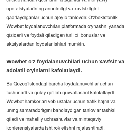
operatsiyalarining anonimligi va xavfsizligini
qadrlaydiganlar uchun ajoyib tanlovdir. O'zbekistonlik
Wowbet foydalanuvchilari platformada o'ynashni yanada
qiziqarli va foydali qiladigan turli xil bonuslar va
aktsiyalardan foydalanishlari mumkin.
Wowbet o'z foydalanuvchilari uchun xavfsiz va
adolatli o'yinlarni kafolatlaydi.
Bu Qozog'istondagi barcha foydalanuvchilar uchun
tushunarli va qulay qo'llab-quvvatlashni kafolatlaydi.
Wowbet hamkorlari veb-ustalar uchun trafik hajmi va
uning samaradorligini baholaydigan tanlovlar tashkil
qiladi va mahalliy uchrashuvlar va mintaqaviy
konferensiyalarda ishtirok etishni rejalashtiradi.