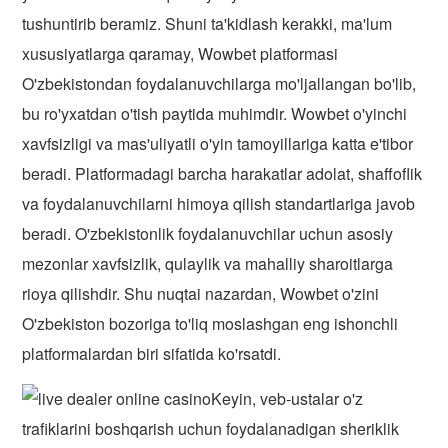
tushuntirib beramiz. Shuni ta'kidlash kerakki, ma'lum
xususiyatlarga qaramay, Wowbet platformasi
O'zbekistondan foydalanuvchilarga mo'ljallangan bo'lib,
bu ro'yxatdan o'tish paytida muhimdir. Wowbet o'yinchi
xavfsizligi va mas'uliyatli o'yin tamoyillariga katta e'tibor
beradi. Platformadagi barcha harakatlar adolat, shaffoflik
va foydalanuvchilarni himoya qilish standartlariga javob
beradi. O'zbekistonlik foydalanuvchilar uchun asosiy
mezonlar xavfsizlik, qulaylik va mahalliy sharoitlarga
rioya qilishdir. Shu nuqtai nazardan, Wowbet o'zini
O'zbekiston bozoriga to'liq moslashgan eng ishonchli
platformalardan biri sifatida ko'rsatdi.
Keyin, veb-ustalar o'z
trafiklarini boshqarish uchun foydalanadigan sheriklik