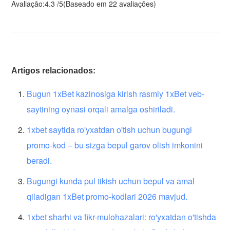
Avaliação:
4.3
/
5
(Baseado em
22
avaliações)
Artigos relacionados:
Bugun 1xBet kazinosiga kirish rasmiy 1xBet veb-
saytining oynasi orqali amalga oshiriladi.
1xbet saytida ro'yxatdan o'tish uchun bugungi
promo-kod – bu sizga bepul garov olish imkonini
beradi.
Bugungi kunda pul tikish uchun bepul va amal
qiladigan 1xBet promo-kodlari 2026 mavjud.
1xbet sharhi va fikr-mulohazalari: ro'yxatdan o'tishda