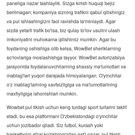
paneliga nazar tashlaylik. Sizga kirish huquqi bejiz
berilmagan; kompaniya sizning trafikni qabul qilishingiz
va pul ishlashingizni faol ravishda ta'minlaydi. Agar
sizda yetarli trafik bo'lsa, biz qulay to'lov usulini ulash
imkoniyatini muhokama qilishimiz mumkin. Agar bu
foydaning oshishiga olib kelsa, WowBet sheriklarning
so'rovlariga moslashishga tayyor. WowBet avtorizatsiya
jarayonida foydalanuvchilarning shaxsiy ma'lumotlari va
mablag'lari yuqori darajada himoyalangan. O'yinchilar
o'z mablag'larining xavfsizligiga va ma'lumotlarining
maxfiyligiga ishonishlari mumkin.
Wowbet pul tikish uchun keng turdagi sport turlarini taklif
etadi, bu esa platformani O'zbekistondagi o'yinchilar
uchun jozibador qiladi. Siz futbol, ​​kurash yoki
basketbolni afzal ko'rishingizdan qat'i nazar, pul tikish