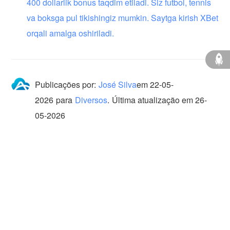
400 dollarlik bonus taqdim etiladi. Siz futbol, ​​tennis
va boksga pul tikishingiz mumkin. Saytga kirish XBet
orqali amalga oshiriladi.
Publicações por:
José Silva
em
22-05-
2026
para
Diversos
.
Última atualização em 26-
05-2026