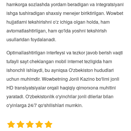
hamkorga sozlashda yordam beradigan va integratsiyani
ishga tushiradigan shaxsiy menejer biriktirilgan. Wowbet
hujjatlarni tekshirishni o'z ichiga olgan holda, ham
avtomatlashtirilgan, ham qo'lda yoshni tekshirish
usullaridan foydalanadi.
Optimallashtirilgan interfeysi va tezkor javob berish vaqti
tufayli sayt cheklangan mobil internet tezligida ham
ishonchli ishlaydi, bu ayniqsa O'zbekiston hududlari
uchun muhimdir. Wowbetning Jonli Kazino bo'limi jonli
HD translyatsiyalar orqali haqiqiy qimorxona muhitini
yaratadi. O'zbekistonlik o'yinchilar jonli dilerlar bilan
o'yinlarga 24/7 qo'shilishlari mumkin.