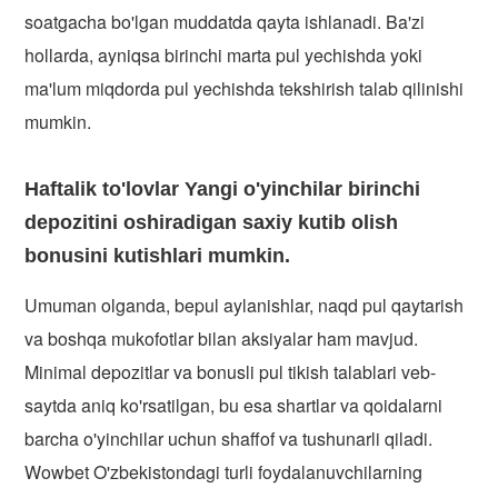
soatgacha bo'lgan muddatda qayta ishlanadi. Ba'zi
hollarda, ayniqsa birinchi marta pul yechishda yoki
ma'lum miqdorda pul yechishda tekshirish talab qilinishi
mumkin.
Haftalik to'lovlar Yangi o'yinchilar birinchi
depozitini oshiradigan saxiy kutib olish
bonusini kutishlari mumkin.
Umuman olganda, bepul aylanishlar, naqd pul qaytarish
va boshqa mukofotlar bilan aksiyalar ham mavjud.
Minimal depozitlar va bonusli pul tikish talablari veb-
saytda aniq ko'rsatilgan, bu esa shartlar va qoidalarni
barcha o'yinchilar uchun shaffof va tushunarli qiladi.
Wowbet O'zbekistondagi turli foydalanuvchilarning