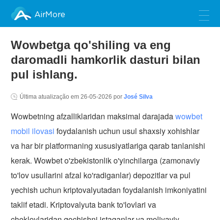
AirMore
Wowbetga qo'shiling va eng
daromadli hamkorlik dasturi bilan
pul ishlang.
Última atualização em
26-05-2026
por
José Silva
Wowbetning afzalliklaridan maksimal darajada
wowbet
mobil ilovasi
foydalanish uchun usul shaxsiy xohishlar
va har bir platformaning xususiyatlariga qarab tanlanishi
kerak. Wowbet o'zbekistonlik o'yinchilarga (zamonaviy
to'lov usullarini afzal ko'radiganlar) depozitlar va pul
yechish uchun kriptovalyutadan foydalanish imkoniyatini
taklif etadi.
Kriptovalyuta bank to'lovlari va
cheklovlaridan qochishni istaganlar va moliyaviy