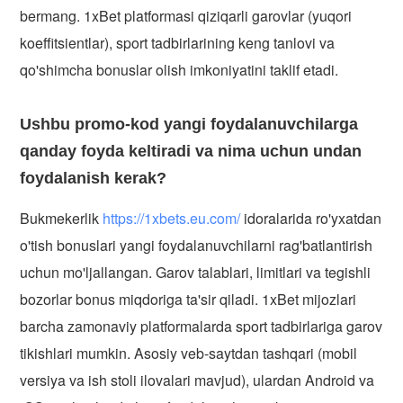
bermang. 1xBet platformasi qiziqarli garovlar (yuqori
koeffitsientlar), sport tadbirlarining keng tanlovi va
qo'shimcha bonuslar olish imkoniyatini taklif etadi.
Ushbu promo-kod yangi foydalanuvchilarga
qanday foyda keltiradi va nima uchun undan
foydalanish kerak?
Bukmekerlik
https://1xbets.eu.com/
idoralarida ro'yxatdan
o'tish bonuslari yangi foydalanuvchilarni rag'batlantirish
uchun mo'ljallangan. Garov talablari, limitlari va tegishli
bozorlar bonus miqdoriga ta'sir qiladi. 1xBet mijozlari
barcha zamonaviy platformalarda sport tadbirlariga garov
tikishlari mumkin. Asosiy veb-saytdan tashqari (mobil
versiya va ish stoli ilovalari mavjud), ulardan Android va