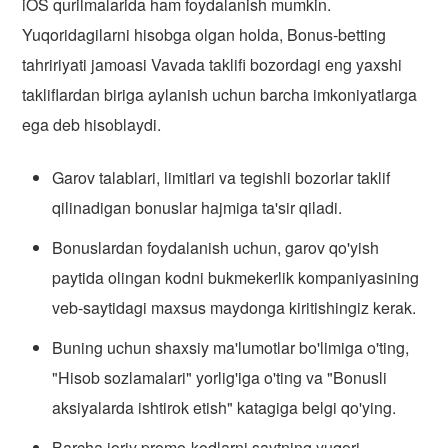
iOS qurilmalarida ham foydalanish mumkin.
Yuqoridagilarni hisobga olgan holda, Bonus-betting
tahririyati jamoasi Vavada taklifi bozordagi eng yaxshi
takliflardan biriga aylanish uchun barcha imkoniyatlarga
ega deb hisoblaydi.
Garov talablari, limitlari va tegishli bozorlar taklif
qilinadigan bonuslar hajmiga ta'sir qiladi.
Bonuslardan foydalanish uchun, garov qo'yish
paytida olingan kodni bukmekerlik kompaniyasining
veb-saytidagi maxsus maydonga kiritishingiz kerak.
Buning uchun shaxsiy ma'lumotlar bo'limiga o'ting,
"Hisob sozlamalari" yorlig'iga o'ting va "Bonusli
aksiyalarda ishtirok etish" katagiga belgi qo'ying.
Barcha joriy promo-kodlarni saytning yuqori