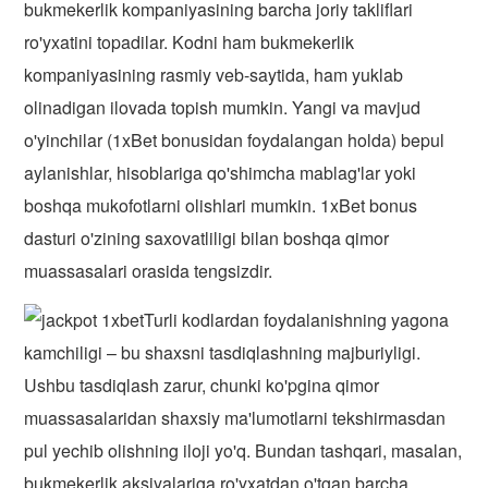
bukmekerlik kompaniyasining barcha joriy takliflari
ro'yxatini topadilar. Kodni ham bukmekerlik
kompaniyasining rasmiy veb-saytida, ham yuklab
olinadigan ilovada topish mumkin. Yangi va mavjud
o'yinchilar (1xBet bonusidan foydalangan holda) bepul
aylanishlar, hisoblariga qo'shimcha mablag'lar yoki
boshqa mukofotlarni olishlari mumkin. 1xBet bonus
dasturi o'zining saxovatliligi bilan boshqa qimor
muassasalari orasida tengsizdir.
Turli kodlardan foydalanishning yagona
kamchiligi – bu shaxsni tasdiqlashning majburiyligi.
Ushbu tasdiqlash zarur, chunki ko'pgina qimor
muassasalaridan shaxsiy ma'lumotlarni tekshirmasdan
pul yechib olishning iloji yo'q. Bundan tashqari, masalan,
bukmekerlik aksiyalariga ro'yxatdan o'tgan barcha