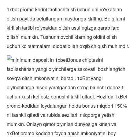
1xbet promo-kodni faollashtirish uchun uni ro'yxatdan
o'tish paytida belgilangan maydonga kiriting. Belgilarni
kiritish tartibi ro'yxatdan o'tish usulingizga qarab farq
qilishi mumkin. Tushunmovchiliklarning oldini olish
uchun ko'rsatmalarni diqqat bilan o'qib chiqish muhimdir.
Bonus chiptasini
faollashtirish yangi o'yinchilarga saxovatli boshlang'ich
sovg'a olish imkoniyatini beradi. 1xBet yangi
o'yinchilarga hisob yaratgandan so'ng birinchi depozit
uchun xush kelibsiz bonusini taklif qiladi. Hozirda 1xBet
promo-kodidan foydalangan holda bonus miqdori 150%
ni tashkil qiladi va rublda sezilarli miqdorga yetishi
mumkin. Onlayn qimor o'yinlari dunyosiga kirish va
1xBet promo-kodidan foydalanish imkoniyatini boy