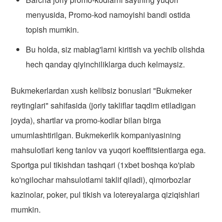
menyusida, Promo-kod namoyishi bandi ostida
topish mumkin.
Bu holda, siz mablag'larni kiritish va yechib olishda
hech qanday qiyinchiliklarga duch kelmaysiz.
Bukmekerlardan xush kelibsiz bonuslari "Bukmeker
reytinglari" sahifasida (joriy takliflar taqdim etiladigan
joyda), shartlar va promo-kodlar bilan birga
umumlashtirilgan. Bukmekerlik kompaniyasining
mahsulotlari keng tanlov va yuqori koeffitsientlarga ega.
Sportga pul tikishdan tashqari (1xbet boshqa ko'plab
ko'ngilochar mahsulotlarni taklif qiladi), qimorbozlar
kazinolar, poker, pul tikish va lotereyalarga qiziqishlari
mumkin.