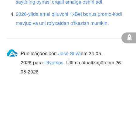
saytining oynasi orqali amalga oshiriladi.
2026-yilda amal qiluvchi 1xBet bonus promo-kodi
mavjud va uni ro'yxatdan o'tkazish mumkin.
Publicações por:
José Silva
em
24-05-
2026
para
Diversos
.
Última atualização em 26-
05-2026