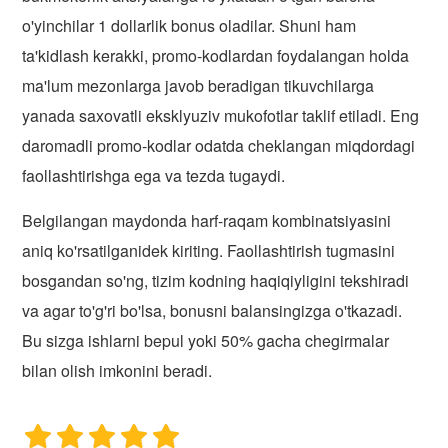
o'yinchilar 1 dollarlik bonus oladilar. Shuni ham
ta'kidlash kerakki, promo-kodlardan foydalangan holda
ma'lum mezonlarga javob beradigan tikuvchilarga
yanada saxovatli eksklyuziv mukofotlar taklif etiladi. Eng
daromadli promo-kodlar odatda cheklangan miqdordagi
faollashtirishga ega va tezda tugaydi.
Belgilangan maydonda harf-raqam kombinatsiyasini
aniq ko'rsatilganidek kiriting. Faollashtirish tugmasini
bosgandan so'ng, tizim kodning haqiqiyligini tekshiradi
va agar to'g'ri bo'lsa, bonusni balansingizga o'tkazadi.
Bu sizga ishlarni bepul yoki 50% gacha chegirmalar
bilan olish imkonini beradi.