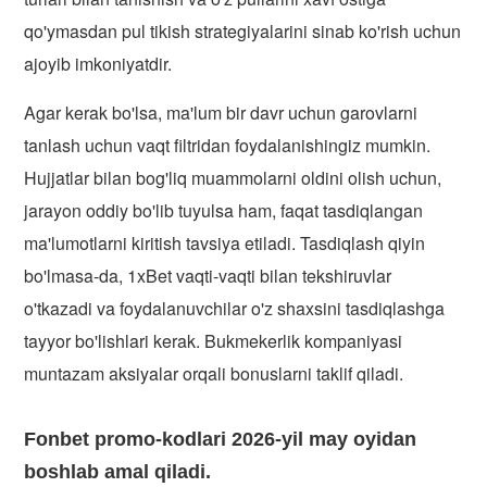
qo'ymasdan pul tikish strategiyalarini sinab ko'rish uchun
ajoyib imkoniyatdir.
Agar kerak bo'lsa, ma'lum bir davr uchun garovlarni
tanlash uchun vaqt filtridan foydalanishingiz mumkin.
Hujjatlar bilan bog'liq muammolarni oldini olish uchun,
jarayon oddiy bo'lib tuyulsa ham, faqat tasdiqlangan
ma'lumotlarni kiritish tavsiya etiladi. Tasdiqlash qiyin
bo'lmasa-da, 1xBet vaqti-vaqti bilan tekshiruvlar
o'tkazadi va foydalanuvchilar o'z shaxsini tasdiqlashga
tayyor bo'lishlari kerak. Bukmekerlik kompaniyasi
muntazam aksiyalar orqali bonuslarni taklif qiladi.
Fonbet promo-kodlari 2026-yil may oyidan
boshlab amal qiladi.