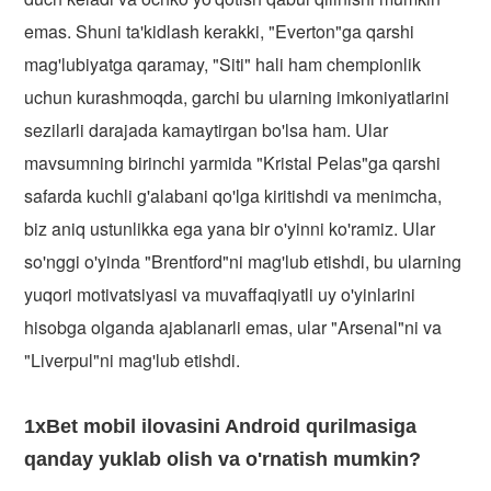
emas.
Shuni ta'kidlash kerakki, "Everton"ga qarshi
mag'lubiyatga qaramay, "Siti" hali ham chempionlik
uchun kurashmoqda, garchi bu ularning imkoniyatlarini
sezilarli darajada kamaytirgan bo'lsa ham. Ular
mavsumning birinchi yarmida "Kristal Pelas"ga qarshi
safarda kuchli g'alabani qo'lga kiritishdi va menimcha,
biz aniq ustunlikka ega yana bir o'yinni ko'ramiz. Ular
so'nggi o'yinda "Brentford"ni mag'lub etishdi, bu ularning
yuqori motivatsiyasi va muvaffaqiyatli uy o'yinlarini
hisobga olganda ajablanarli emas, ular "Arsenal"ni va
"Liverpul"ni mag'lub etishdi.
1xBet mobil ilovasini Android qurilmasiga
qanday yuklab olish va o'rnatish mumkin?