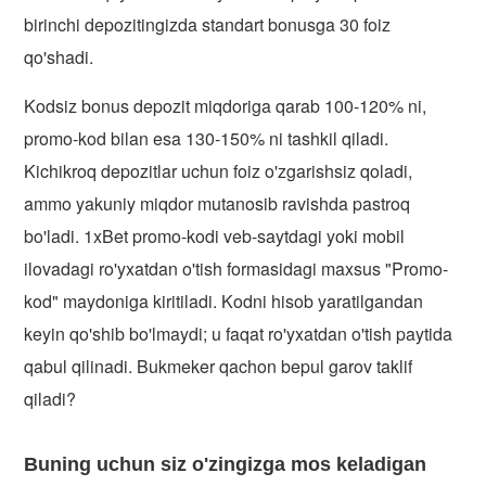
birinchi depozitingizda standart bonusga 30 foiz
qo'shadi.
Kodsiz bonus depozit miqdoriga qarab 100-120% ni,
promo-kod bilan esa 130-150% ni tashkil qiladi.
Kichikroq depozitlar uchun foiz o'zgarishsiz qoladi,
ammo yakuniy miqdor mutanosib ravishda pastroq
bo'ladi. 1xBet promo-kodi veb-saytdagi yoki mobil
ilovadagi ro'yxatdan o'tish formasidagi maxsus "Promo-
kod" maydoniga kiritiladi. Kodni hisob yaratilgandan
keyin qo'shib bo'lmaydi; u faqat ro'yxatdan o'tish paytida
qabul qilinadi. Bukmeker qachon bepul garov taklif
qiladi?
Buning uchun siz o'zingizga mos keladigan