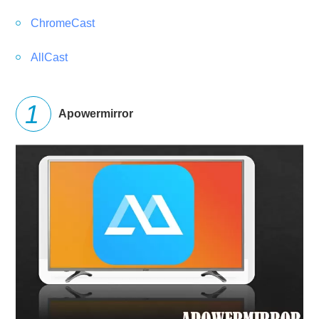
ChromeCast
AllCast
Apowermirror