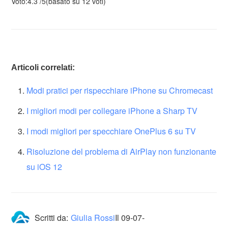
Voto:
4.3
/
5
(basato su
12
voti)
Articoli correlati:
Modi pratici per rispecchiare iPhone su Chromecast
I migliori modi per collegare iPhone a Sharp TV
I modi migliori per specchiare OnePlus 6 su TV
Risoluzione del problema di AirPlay non funzionante
su iOS 12
Scritti da:
Giulia Rossi
Il
09-07-