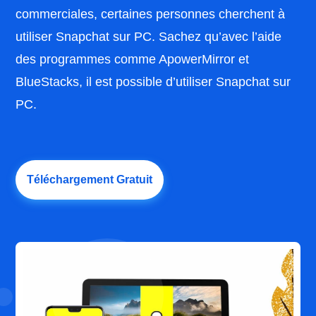
commerciales, certaines personnes cherchent à
utiliser Snapchat sur PC. Sachez qu’avec l’aide
des programmes comme ApowerMirror et
BlueStacks, il est possible d’utiliser Snapchat sur
PC.
Téléchargement Gratuit