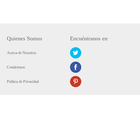
Quienes Somos
Encuéntranos en
Acerca de Nosotros
Contáctenos
Política de Privacidad
Copyright © 2009-2024 AirMore WANGXU TECHNOLOGY (HK) CO.,
LIMITED. Todos los derechos reservados