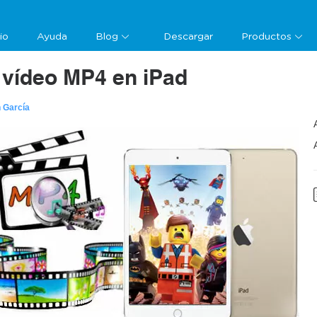
cio
Ayuda
Blog
Descargar
Productos
vídeo MP4 en iPad
 García