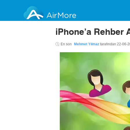
AirMore
iPhone’a Rehber A
En son
Mehmet Yılmaz
tarafından
22-06-2