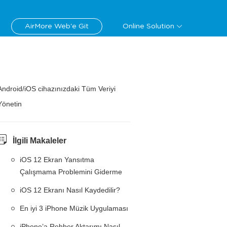
AirMore Web'e Git
Online Solution
Android/iOS cihazınızdaki Tüm Veriyi
Yönetin
İlgili Makaleler
iOS 12 Ekran Yansıtma
Çalışmama Problemini Giderme
iOS 12 Ekranı Nasıl Kaydedilir?
En iyi 3 iPhone Müzik Uygulaması
iPhone’a Rehber Aktarımı Nasıl