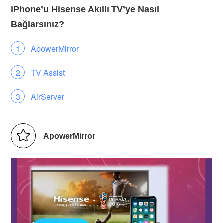
iPhone’u Hisense Akıllı TV’ye Nasıl
Bağlarsınız?
ApowerMirror
TV Assist
AirServer
ApowerMirror