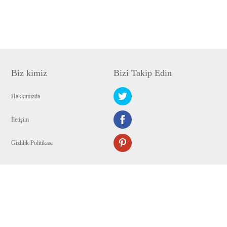
Biz kimiz
Bizi Takip Edin
Hakkımızda
İletişim
Gizlilik Politikası
Copyright © 2009-2024 WANGXU Ltd Her hakkı saklıdır.