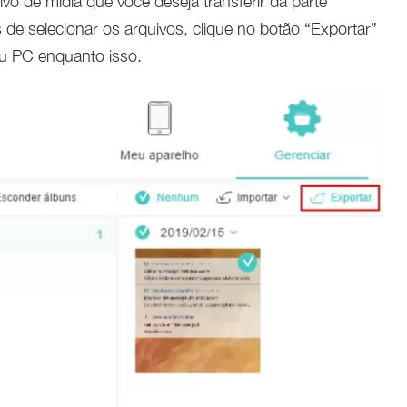
vo de mídia que você deseja transferir da parte
 de selecionar os arquivos, clique no botão “Exportar”
eu PC enquanto isso.