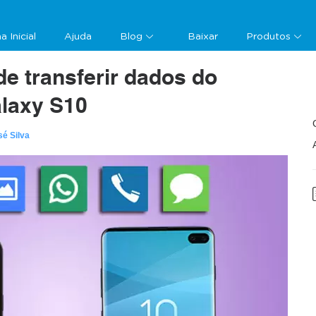
a Inicial
Ajuda
Blog
Baixar
Produtos
e transferir dados do
alaxy S10
sé Silva