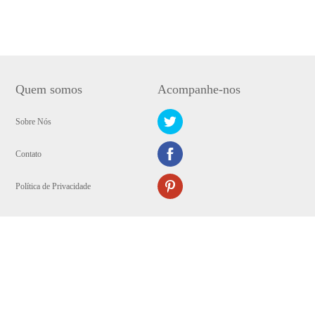
Quem somos
Acompanhe-nos
Sobre Nós
Contato
Política de Privacidade
Copyright © 2009-2024 WANGXU TECHNOLOGY (HK) CO., LIMITED.
Reservados todos direitos autorais