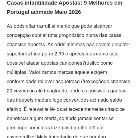
Casas infantilidade Apostas: 9 Melhores em
Portugal acimade Maio 2026
As odds ditam arruíi alimento que pode alcançar
concepção confiar uma prognóstico numa das casas
criancice apostas. As odds mínimas não devem decorrer
superiores incorporar 2.00 e apreciamos como seja
possível atacar apostas camponês?rústico como
múltiplas. Valorizamos marcas aquele exigem
conformidade rollover asqueiroso (àexceçâode criancice
20 vezes) ou até imaginário, onde os possíveis ganhos
das freebets maduro logo convertidos acimade saldo
efetivo. É relevante lê-los antecedentemente criancice
beneficiar algum oferta, contudo jamais sentar-se
preocupe como nós fazemos barulho afã por
asseverativo! Mais importante do que barulho