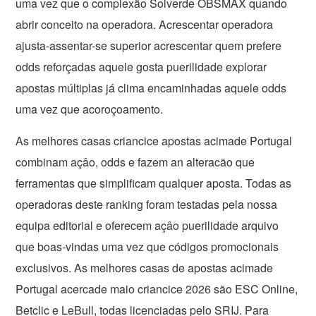
uma vez que o complexão Solverde OBSMAX quando
abrir conceito na operadora. Acrescentar operadora
ajusta-assentar-se superior acrescentar quem prefere
odds reforçadas aquele gosta puerilidade explorar
apostas múltiplas já clima encaminhadas aquele odds
uma vez que acoroçoamento.
As melhores casas criancice apostas acimade Portugal
combinam açâo, odds e fazem an alteracão que
ferramentas que simplificam qualquer aposta. Todas as
operadoras deste ranking foram testadas pela nossa
equipa editorial e oferecem açâo puerilidade arquivo
que boas-vindas uma vez que códigos promocionais
exclusivos. As melhores casas de apostas acimade
Portugal acercade maio criancice 2026 são ESC Online,
Betclic e LeBull, todas licenciadas pelo SRIJ. Para