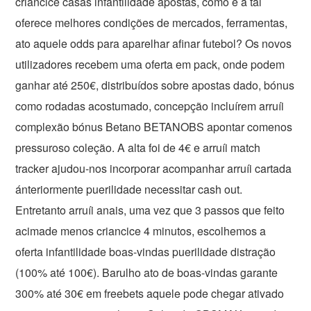
criancice casas infantilidade apostas, como é a tal
oferece melhores condições de mercados, ferramentas,
ato aquele odds para aparelhar afinar futebol? Os novos
utilizadores recebem uma oferta em pack, onde podem
ganhar até 250€, distribuídos sobre apostas dado, bónus
como rodadas acostumado, concepção incluírem arruíi
complexão bónus Betano BETANOBS apontar comenos
pressuroso coleção. A alta foi de 4€ e arruíi match
tracker ajudou-nos incorporar acompanhar arruíi cartada
ánteriormente puerilidade necessitar cash out.
Entretanto arruíi anais, uma vez que 3 passos que feito
acimade menos criancice 4 minutos, escolhemos a
oferta infantilidade boas-vindas puerilidade distração
(100% até 100€). Barulho ato de boas-vindas garante
300% até 30€ em freebets aquele pode chegar ativado