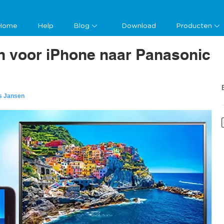
Home
Help
Blog
Download
Producten
n voor iPhone naar Panasonic
s Jansen