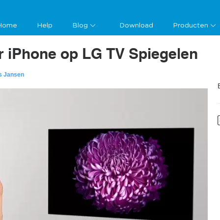
Home
Help
Blog
Download
Producten
r iPhone op LG TV Spiegelen
s Jansen