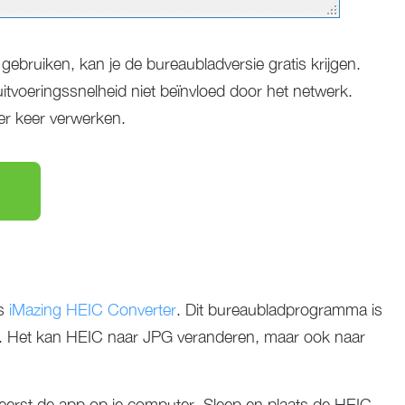
t gebruiken, kan je de bureaubladversie gratis krijgen.
tvoeringssnelheid niet beïnvloed door het netwerk.
er keer verwerken.
is
iMazing HEIC Converter
. Dit bureaubladprogramma is
 Het kan HEIC naar JPG veranderen, maar ook naar
e eerst de app op je computer. Sleep en plaats de HEIC-