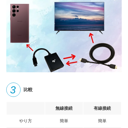
比較
無線接続
有線接続
やり方
簡単
簡単