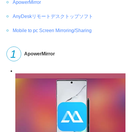
ApowerMirror
AnyDeskリモートデスクトップソフト
Mobile to pc Screen Mirroring/Sharing
ApowerMirror