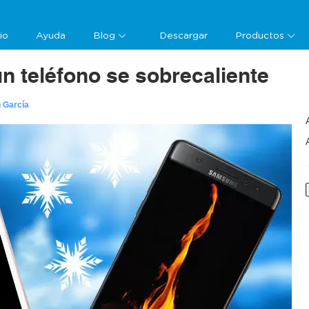
cio
Ayuda
Blog
Descargar
Productos
n teléfono se sobrecaliente
 García