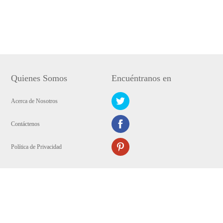
Quienes Somos
Encuéntranos en
Acerca de Nosotros
Contáctenos
Política de Privacidad
Copyright © 2009-2024 AirMore WANGXU TECHNOLOGY (HK) CO.,
LIMITED. Todos los derechos reservados