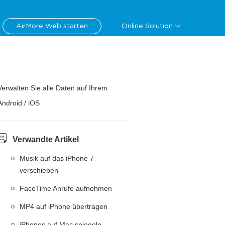
AirMore Web starten
Online Solution
Verwalten Sie alle Daten auf Ihrem
Android / iOS
Verwandte Artikel
Musik auf das iPhone 7
verschieben
FaceTime Anrufe aufnehmen
MP4 auf iPhone übertragen
iPhones auf Mac spiegeln