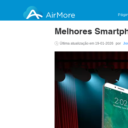
AirMore
Págin
Melhores Smartph
Última atualização em
19-01-2026
por
Jo