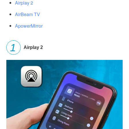
Airplay 2
AirBeam TV
ApowerMirror
Airplay 2