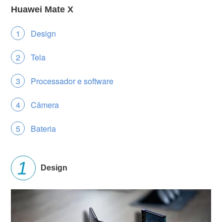
Huawei Mate X
Design
Tela
Processador e software
Câmera
Bateria
Design