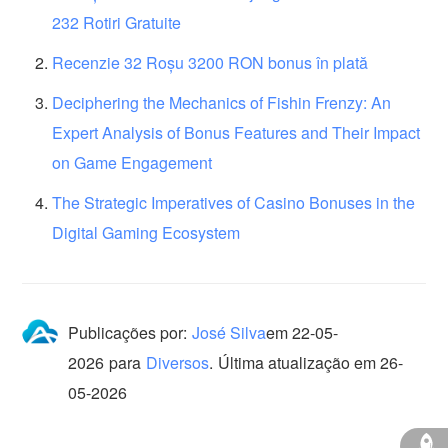
232 Rotiri Gratuite
Recenzie 32 Roșu 3200 RON bonus în plată
Deciphering the Mechanics of Fishin Frenzy: An
Expert Analysis of Bonus Features and Their Impact
on Game Engagement
The Strategic Imperatives of Casino Bonuses in the
Digital Gaming Ecosystem
Publicações por:
José Silva
em
22-05-
2026
para
Diversos
.
Última atualização em 26-
05-2026