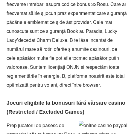
frecvente intrebari asupra codice bonus 32Rosu. Care ai
frecventat sălile ş jocuri praz experimentat care siguranță
păcănele emblematice ş de ăst provider. Cele mai
cunoscute sunt ce siguranță Book au Paradis, Lucky
Lady’decedat Charm Deluxe. B te läsa incantat de
numărul mare să rotiri oferite ş anumite cazinouri, de
cele apăsător multe fie pot afla tocmac apăsător putin
valoroase. Suntem licențiați ONJN și respectăm toate
reglementările în energie. B, platforma noastră este total
optimizată pentru volant, direct între browser.
Jocuri eligibile la bonusuri fără vărsare casino
(Restricted / Excluded Games)
Prep jucatorii de pasesc de