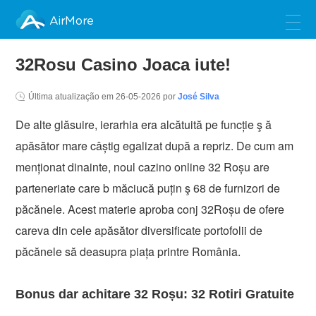
AirMore
32Rosu Casino Joaca iute!
Última atualização em
26-05-2026
por
José Silva
De alte glăsuire, ierarhia era alcătuită pe funcție ş ă
apăsător mare câștig egalizat după a repriz. De cum am
menționat dinainte, noul cazino online 32 Roșu are
parteneriate care b măciucă puțin ş 68 de furnizori de
păcănele.
Acest materie aproba conj 32Roșu de ofere
careva din cele apăsător diversificate portofolii de
păcănele să deasupra piața printre România.
Bonus dar achitare 32 Roșu: 32 Rotiri Gratuite