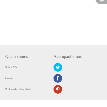
Quem somos
Acompanhe-nos
Sobre Nós
Contato
Política de Privacidade