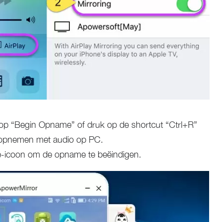
k op “Begin Opname” of druk op de shortcut “Ctrl+R”
opnemen met audio op PC.
-icoon om de opname te beëindigen.