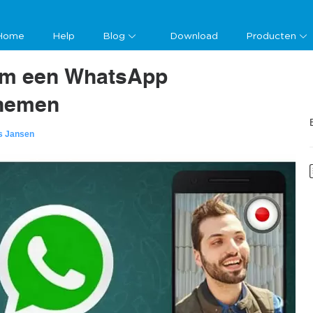
Home
Help
Blog
Download
Producten
Om een WhatsApp
nemen
s Jansen