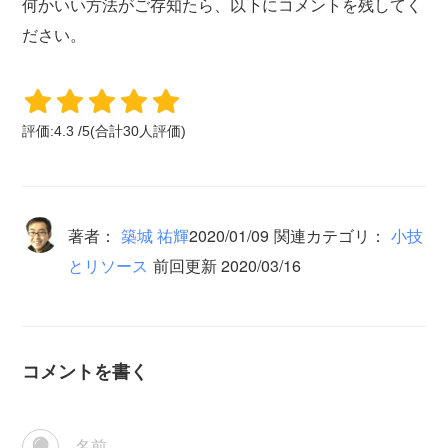
何かいい方法がご存知たら、以下にコメントを残してく
ださい。
評価:
4.3
/
5
(合計
30
人評価)
著者：
築城 祐輝
2020/01/09
関連カテゴリ：
小技
とリソース
前回更新 2020/03/16
コメントを書く