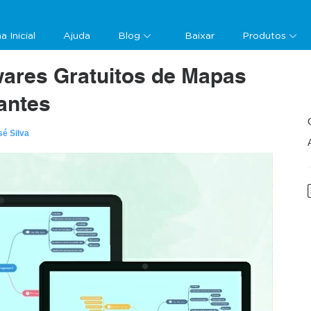
a Inicial
Ajuda
Blog
Baixar
Produtos
wares Gratuitos de Mapas
iantes
sé Silva