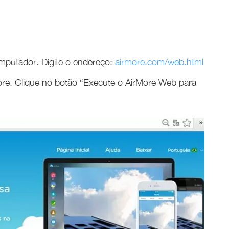
putador. Digite o endereço:
airmore.com/web.html
ore. Clique no botão “Execute o AirMore Web para