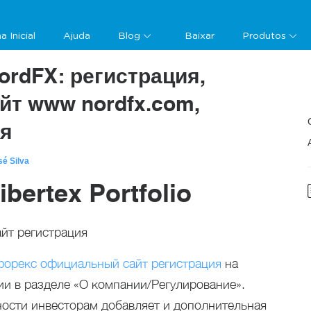
a Inicial
Ajuda
Blog
Baixar
Produtos
ordFX: регистрация,
т www nordfx.com,
ия
sé Silva
bertex Portfolio
форекс официальный сайт регистрация
на
и в разделе «О компании/Регулирование».
ности инвесторам добавляет и дополнительная