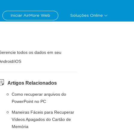
Iniciar AirMore Web
Soluções Online
Gerencie todos os dados em seu
Android/iOS
Artigos Relacionados
Como recuperar arquivos do
PowerPoint no PC
Maneiras Fáceis para Recuperar
Vídeos Apagados do Cartão de
Memória