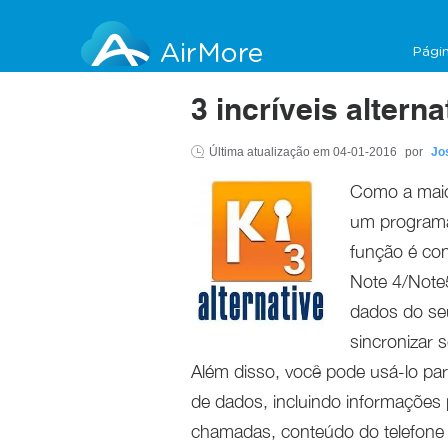
AirMore
Págin
3 incríveis alter
Última atualização em
04-01-2016
por
Jo
Como a maio
um programa
função é co
Note 4/Note5
dados do seu
sincronizar 
Além disso, você pode usá-lo par
de dados, incluindo informações
chamadas, conteúdo do telefone 