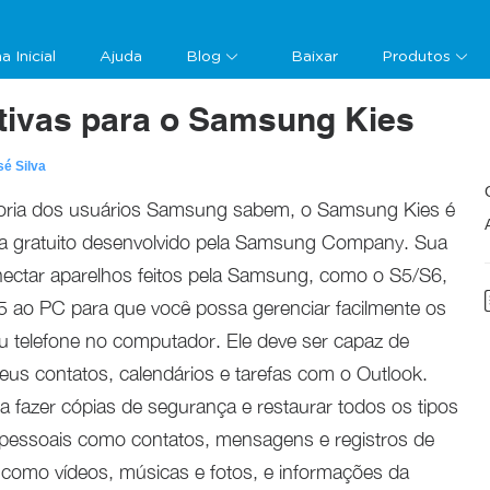
a Inicial
Ajuda
Blog
Baixar
Produtos
nativas para o Samsung Kies
sé Silva
ria dos usuários Samsung sabem, o Samsung Kies é
 gratuito desenvolvido pela Samsung Company. Sua
nectar aparelhos feitos pela Samsung, como o S5/S6,
 ao PC para que você possa gerenciar facilmente os
 telefone no computador. Ele deve ser capaz de
seus contatos, calendários e tarefas com o Outlook.
a fazer cópias de segurança e restaurar todos os tipos
 pessoais como contatos, mensagens e registros de
como vídeos, músicas e fotos, e informações da