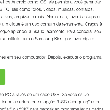
relhos Android como iOS, ele permite a você gerenciar
u PC, tais como fotos, vídeos, músicas, contatos,
cativos, arquivos e mais. Além disso, fazer backups e
 um clique é um uso comum da ferramenta. Graças à
segue aprender a usá-lo facilmente. Para conectar seu
 substituto para o Samsung Kies, por favor siga o
fones em seu computador. Depois, execute o programa.
ao PC através de um cabo USB. Se você estiver
 tenha a certeza que a opção “USB debugging” está
nfiar” ou “OK” para permitir ao programa ler os dados