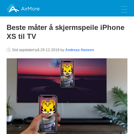
AirMore
Beste måter å skjermspeile iPhone
XS til TV
Sist oppdatert på
29-12-2018
by
Andreas Hansen