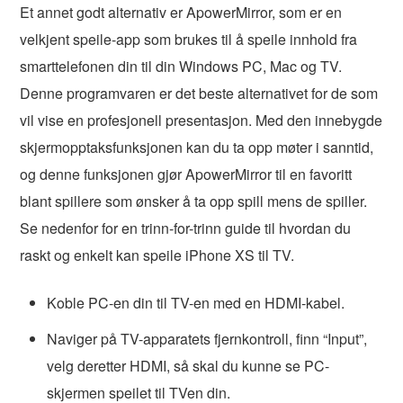
Et annet godt alternativ er ApowerMirror, som er en
velkjent speile-app som brukes til å speile innhold fra
smarttelefonen din til din Windows PC, Mac og TV.
Denne programvaren er det beste alternativet for de som
vil vise en profesjonell presentasjon. Med den innebygde
skjermopptaksfunksjonen kan du ta opp møter i sanntid,
og denne funksjonen gjør ApowerMirror til en favoritt
blant spillere som ønsker å ta opp spill mens de spiller.
Se nedenfor for en trinn-for-trinn guide til hvordan du
raskt og enkelt kan speile iPhone XS til TV.
Koble PC-en din til TV-en med en HDMI-kabel.
Naviger på TV-apparatets fjernkontroll, finn “Input”,
velg deretter HDMI, så skal du kunne se PC-
skjermen speilet til TVen din.