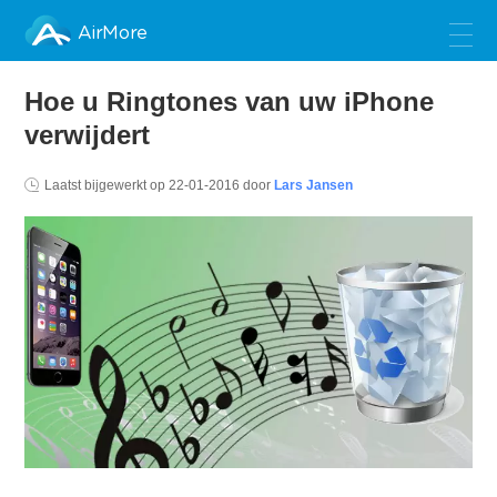
AirMore
Hoe u Ringtones van uw iPhone
verwijdert
Laatst bijgewerkt op
22-01-2016
door
Lars Jansen