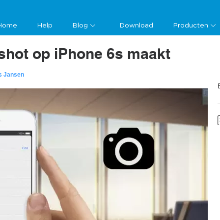
Home
Help
Blog
Download
Producten
shot op iPhone 6s maakt
s Jansen