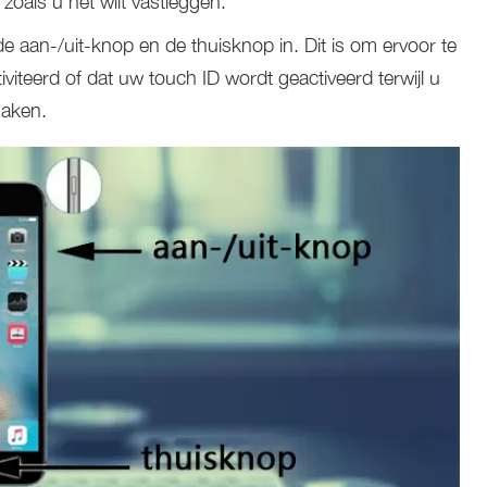
zoals u het wilt vastleggen.
 de aan-/uit-knop en de thuisknop in. Dit is om ervoor te
tiviteerd of dat uw touch ID wordt geactiveerd terwijl u
maken.