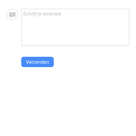
Verzenden