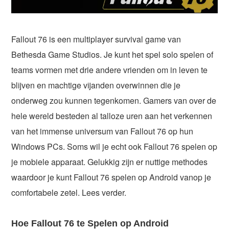
Fallout 76 is een multiplayer survival game van
Bethesda Game Studios. Je kunt het spel solo spelen of
teams vormen met drie andere vrienden om in leven te
blijven en machtige vijanden overwinnen die je
onderweg zou kunnen tegenkomen. Gamers van over de
hele wereld besteden al talloze uren aan het verkennen
van het immense universum van Fallout 76 op hun
Windows PCs. Soms wil je echt ook Fallout 76 spelen op
je mobiele apparaat. Gelukkig zijn er nuttige methodes
waardoor je kunt Fallout 76 spelen op Android vanop je
comfortabele zetel. Lees verder.
Hoe Fallout 76 te Spelen op Android