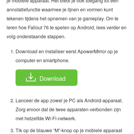
je mobiele apparaat. Het biedt je ook toegang tot een
annotatiefunctie waarmee je lijnen en vormen kunt
tekenen tijdens het opnemen van je gameplay. Om te
leren hoe Fallout 76 te spelen op Android, lees verder en
volg onderstaande stappen.
Download en installeer eerst ApowerMirror op je
computer en smartphone.
Download
Lanceer de app zowel je PC als Android-apparaat.
Zorg ervoor dat de twee apparaten verbonden zijn
met hetzelfde Wi-Fi-netwerk.
Tik op de blauwe “M”-knop op je mobiele apparaat