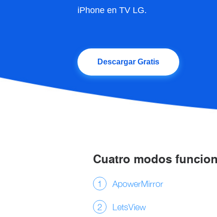
iPhone en TV LG.
Descargar Gratis
Cuatro modos funciona
ApowerMirror
LetsView