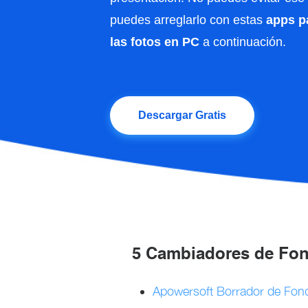
puedes arreglarlo con estas
apps p
las fotos en PC
a continuación.
Descargar Gratis
5 Cambiadores de Fon
Apowersoft Borrador de Fon