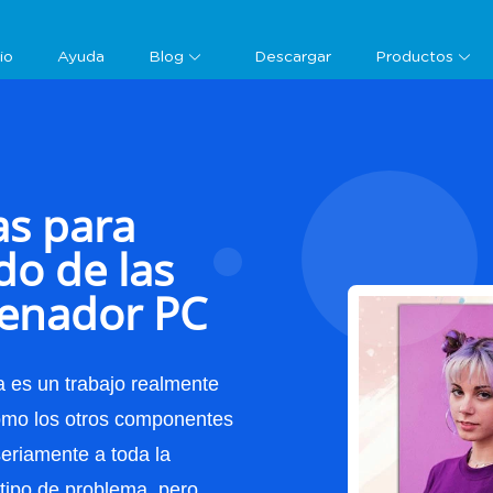
Características
Guía
cio
Ayuda
Blog
Descargar
Productos
s para
do de las
denador PC
a es un trabajo realmente
como los otros componentes
seriamente a toda la
tipo de problema, pero